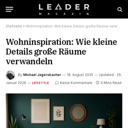
Startseite
»
Wohninspiration: Wie kleine Details große Räume verwandeln
Wohninspiration: Wie kleine
Details große Räume
verwandeln
By
Michael Jagersbacher
18. August 2025
Updated:
29.
Januar 2026
Keine Kommentare
4 Mins Read
LIFESTYLE