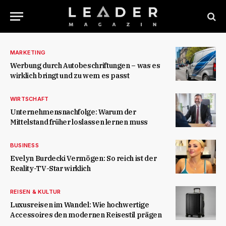
MARKETING
Werbung durch Autobeschriftungen – was es
wirklich bringt und zu wem es passt
WIRTSCHAFT
Unternehmensnachfolge: Warum der
Mittelstand früher loslassen lernen muss
BUSINESS
Evelyn Burdecki Vermögen: So reich ist der
Reality-TV-Star wirklich
REISEN & KULTUR
Luxusreisen im Wandel: Wie hochwertige
Accessoires den modernen Reisestil prägen