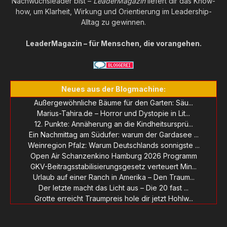
Nachwuchsleader bist –
LeaderMagazin
liefert dir das Know-
how, um Klarheit, Wirkung und Orientierung im Leadership-
Alltag zu gewinnen.
LeaderMagazin – für Menschen, die vorangehen.
Neues aus der Blogmachine:
Außergewöhnliche Bäume für den Garten: Säu...
Marius-Tahira.de – Horror und Dystopie in Lit...
12. Punkte: Annäherung an die Kindheitsursprü...
Ein Nachmittag am Südufer: warum der Gardasee ...
Weinregion Pfalz: Warum Deutschlands sonnigste ...
Open Air Schanzenkino Hamburg 2026 Programm
GKV-Beitragsstabilisierungsgesetz verteuert Min...
Urlaub auf einer Ranch in Amerika – Den Traum...
Der letzte macht das Licht aus – Die 20 fast ...
Grotte erreicht Traumpreis hole dir jetzt Hohlw...