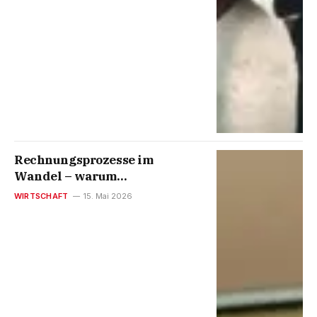
Rechnungsprozesse im
Wandel – warum
Führungskräfte jetzt handeln
WIRTSCHAFT
15. Mai 2026
müssen