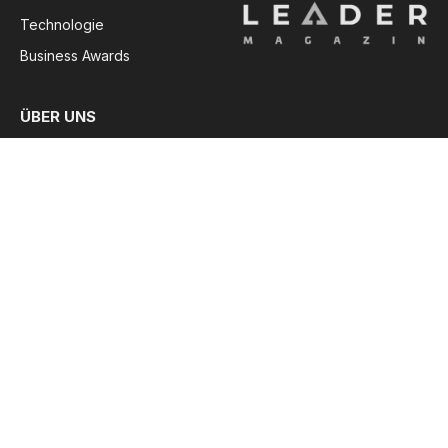
Technologie
Business Awards
ÜBER UNS
LeaderMagazin: DIE Plattform für neue Führung,
Transformation und wirksames Leadership
Leadership neu denken:
LeaderMagazin
ist das Fachportal
für Führungskräfte, die nicht nur verwalten, sondern gestalten
wollen. Im Fokus stehen moderne Leadership-Modelle, agile
Managementmethoden und praxiserprobte Strategien für
eine Arbeitswelt im Umbruch.
Ob Transformation, Führungskultur, Employer Branding oder
Change Management – hier findest du fundierte Analysen,
Best Practices und Tools für nachhaltige Wirksamkeit in
deiner Rolle als Leader.