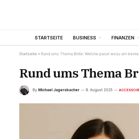
STARTSEITE
BUSINESS
FINANZEN
Startseite
»
Rund ums Thema Brille: Welche passt wozu am beste
Rund ums Thema Bril
By
Michael Jagersbacher
8. August 2025
ACCESSOI