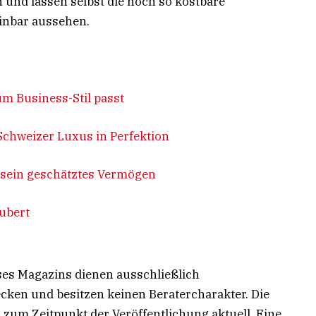
und lassen selbst die noch so kostbare
inbar aussehen.
um Business-Stil passt
Schweizer Luxus in Perfektion
 sein geschätztes Vermögen
aubert
ses Magazins dienen ausschließlich
ken und besitzen keinen Beratercharakter. Die
 zum Zeitpunkt der Veröffentlichung aktuell. Eine