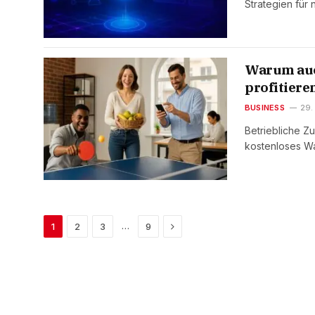
Strategien fü
Warum auc
profitier
BUSINESS
29.
Betriebliche Zu
kostenloses W
Next
…
1
2
3
9