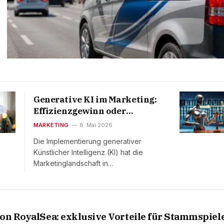
Generative KI im Marketing:
Effizienzgewinn oder
rechtliches Risiko?
MARKETING
8. Mai 2026
Die Implementierung generativer
Künstlicher Intelligenz (KI) hat die
Marketinglandschaft in…
on RoyalSea: exklusive Vorteile für Stammspiel