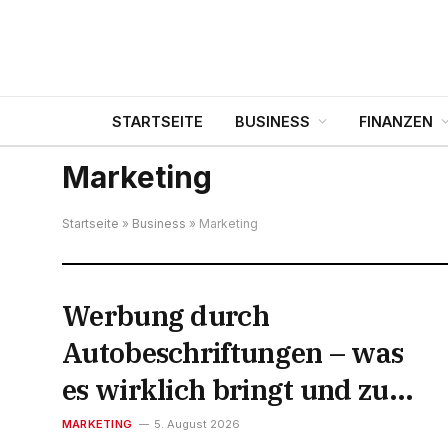
STARTSEITE
BUSINESS
FINANZEN
Marketing
Startseite
»
Business
»
Marketing
Werbung durch
Autobeschriftungen – was
es wirklich bringt und zu
wem es passt
MARKETING
5. August 2026