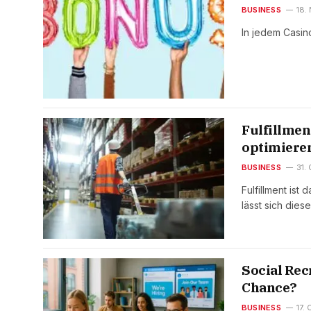
BUSINESS
18.
In jedem Casino
Fulfillmen
optimiere
BUSINESS
31.
Fulfillment ist
lässt sich dies
Social Rec
Chance?
BUSINESS
17.