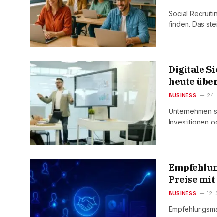
Social Recruit
finden. Das st
Digitale S
heute über
BUSINESS
24.
Unternehmen st
Investitionen
Empfehlun
Preise mit
BUSINESS
12.
Empfehlungsmar