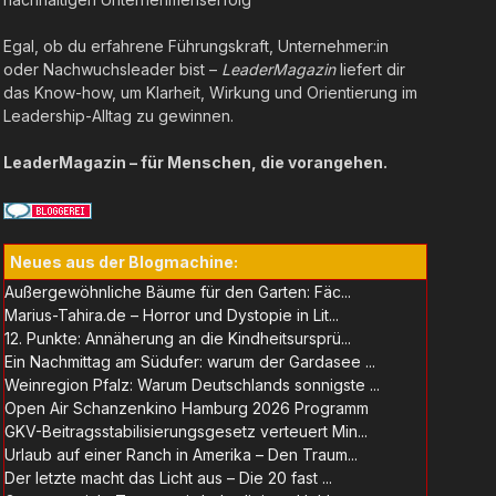
Egal, ob du erfahrene Führungskraft, Unternehmer:in
oder Nachwuchsleader bist –
LeaderMagazin
liefert dir
das Know-how, um Klarheit, Wirkung und Orientierung im
Leadership-Alltag zu gewinnen.
LeaderMagazin – für Menschen, die vorangehen.
Neues aus der Blogmachine:
Außergewöhnliche Bäume für den Garten: Fäc...
Marius-Tahira.de – Horror und Dystopie in Lit...
12. Punkte: Annäherung an die Kindheitsursprü...
Ein Nachmittag am Südufer: warum der Gardasee ...
Weinregion Pfalz: Warum Deutschlands sonnigste ...
Open Air Schanzenkino Hamburg 2026 Programm
GKV-Beitragsstabilisierungsgesetz verteuert Min...
Urlaub auf einer Ranch in Amerika – Den Traum...
Der letzte macht das Licht aus – Die 20 fast ...