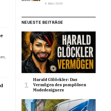
4. März 2026
NEUESTE BEITRÄGE
se
ten,
Harald Glööckler: Das
Vermögen des pompöösen
nd
Modedesigners