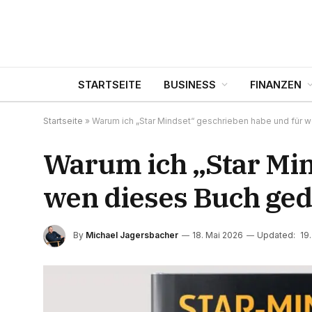
STARTSEITE
BUSINESS
FINANZEN
Startseite
»
Warum ich „Star Mindset“ geschrieben habe und für w
Warum ich „Star Min
wen dieses Buch geda
By
Michael Jagersbacher
18. Mai 2026
Updated:
19