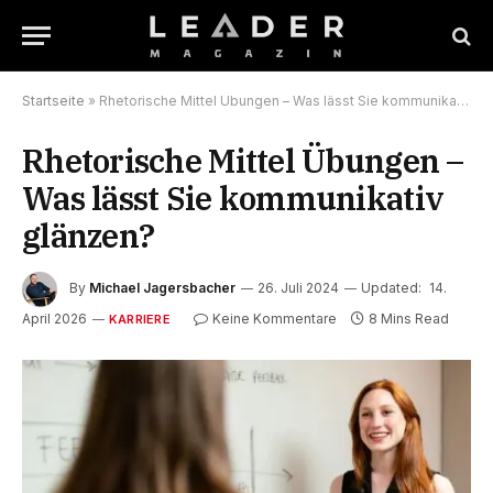
Startseite
»
Rhetorische Mittel Übungen – Was lässt Sie kommunikativ glänzen?
Rhetorische Mittel Übungen –
Was lässt Sie kommunikativ
glänzen?
By
Michael Jagersbacher
26. Juli 2024
Updated:
14.
April 2026
Keine Kommentare
8 Mins Read
KARRIERE