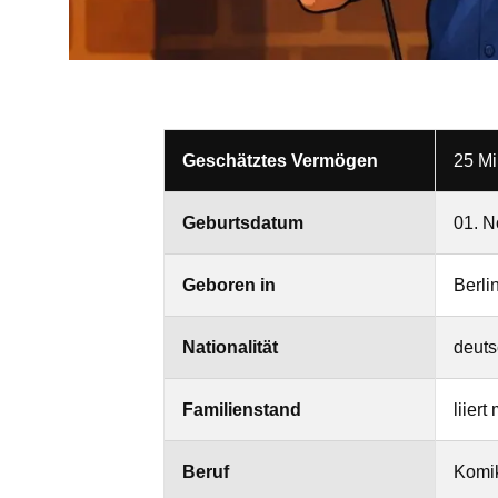
Geschätztes Vermögen
25 Mi
Geburtsdatum
01. N
Geboren in
Berli
Nationalität
deuts
Familienstand
liiert
Beruf
Komik