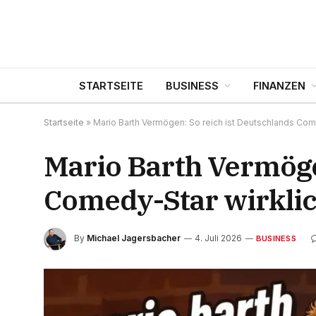
STARTSEITE
BUSINESS
FINANZEN
Startseite
»
Mario Barth Vermögen: So reich ist Deutschlands Com
Mario Barth Vermöge
Comedy-Star wirkli
By
Michael Jagersbacher
4. Juli 2026
BUSINESS