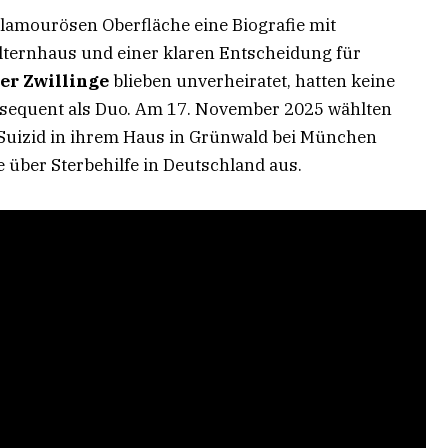
 glamourösen Oberfläche eine Biografie mit
lternhaus und einer klaren Entscheidung für
er Zwillinge
blieben unverheiratet, hatten keine
nsequent als Duo. Am 17. November 2025 wählten
 Suizid in ihrem Haus in Grünwald bei München
e über Sterbehilfe in Deutschland aus.