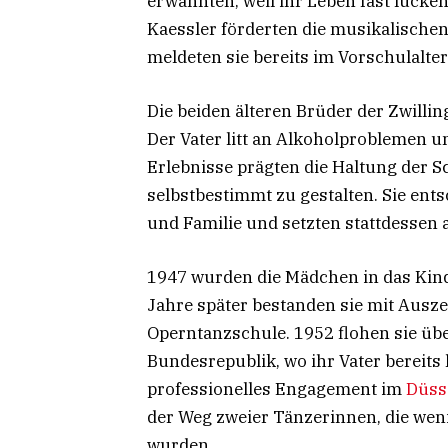
erwähnten, weil ihr Leben fast lücken
Kaessler förderten die musikalische
meldeten sie bereits im Vorschulalter
Die beiden älteren Brüder der Zwilli
Der Vater litt an Alkoholproblemen un
Erlebnisse prägten die Haltung der 
selbstbestimmt zu gestalten. Sie ents
und Familie und setzten stattdessen a
1947 wurden die Mädchen in das Kind
Jahre später bestanden sie mit Aus
Operntanzschule. 1952 flohen sie üb
Bundesrepublik, wo ihr Vater bereits l
professionelles Engagement im
Düss
der Weg zweier Tänzerinnen, die wen
wurden.