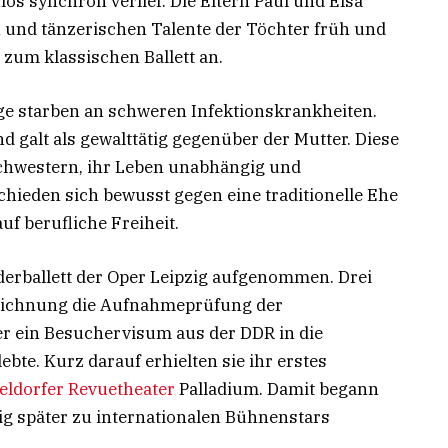
los synchron verlief. Die Eltern Paul und Elsa
n und tänzerischen Talente der Töchter früh und
 zum klassischen Ballett an.
nge starben an schweren Infektionskrankheiten.
d galt als gewalttätig gegenüber der Mutter. Diese
Schwestern, ihr Leben unabhängig und
chieden sich bewusst gegen eine traditionelle Ehe
uf berufliche Freiheit.
erballett der Oper Leipzig aufgenommen. Drei
zeichnung die Aufnahmeprüfung der
er ein Besuchervisum aus der DDR in die
ebte. Kurz darauf erhielten sie ihr erstes
eldorfer Revuetheater
Palladium. Damit begann
ig später zu internationalen Bühnenstars