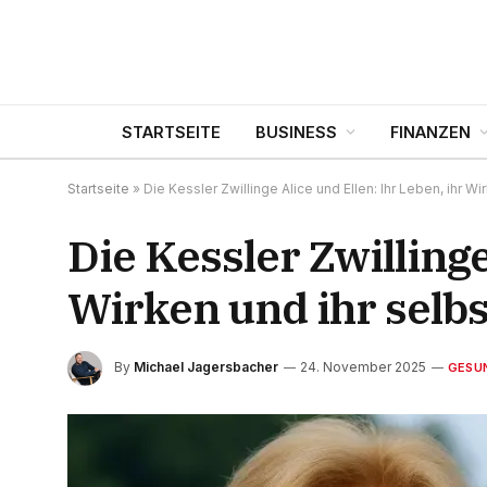
STARTSEITE
BUSINESS
FINANZEN
Startseite
»
Die Kessler Zwillinge Alice und Ellen: Ihr Leben, ihr 
Die Kessler Zwillinge
Wirken und ihr selb
By
Michael Jagersbacher
24. November 2025
GESU