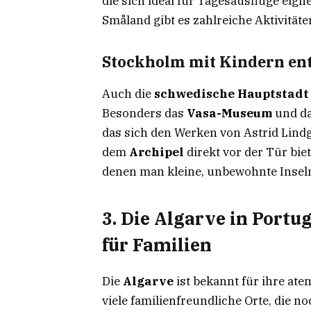
die sich ideal für Tagesausflüge eig
Småland gibt es zahlreiche Aktivitäte
Stockholm mit Kindern en
Auch die
schwedische Hauptstadt
Besonders das
Vasa-Museum
und d
das sich den Werken von Astrid Lindg
dem
Archipel
direkt vor der Tür bie
denen man kleine, unbewohnte Insel
3. Die Algarve in Portu
für Familien
Die
Algarve
ist bekannt für ihre a
viele familienfreundliche Orte, die n