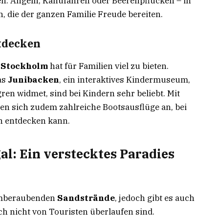
nen. Angeln, Kanufahren oder Beerenpflücken – in
n, die der ganzen Familie Freude bereiten.
tdecken
 Stockholm
hat für Familien viel zu bieten.
as
Junibacken
, ein interaktives Kindermuseum,
ren widmet, sind bei Kindern sehr beliebt. Mit
ten sich zudem zahlreiche Bootsausflüge an, bei
n entdecken kann.
gal: Ein verstecktes Paradies
temberaubenden
Sandstrände
, jedoch gibt es auch
och nicht von Touristen überlaufen sind.