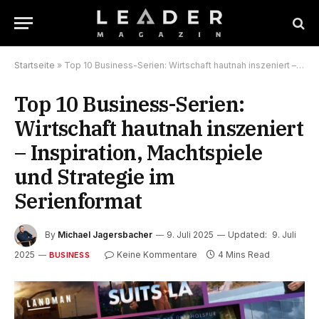
Startseite
»
Top 10 Business-Serien: Wirtschaft hautnah inszeniert – Inspiration, Machtspiele und Strategie im Serienformat
Top 10 Business-Serien:
Wirtschaft hautnah inszeniert
– Inspiration, Machtspiele
und Strategie im
Serienformat
By
Michael Jagersbacher
9. Juli 2025
Updated:
9. Juli
2025
Keine Kommentare
4 Mins Read
BUSINESS