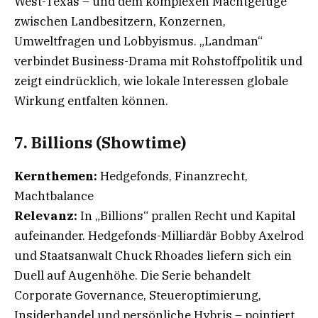
West-Texas – und dem komplexen Machtgefüge
zwischen Landbesitzern, Konzernen,
Umweltfragen und Lobbyismus. „Landman“
verbindet Business-Drama mit Rohstoffpolitik und
zeigt eindrücklich, wie lokale Interessen globale
Wirkung entfalten können.
7. Billions (Showtime)
Kernthemen:
Hedgefonds, Finanzrecht,
Machtbalance
Relevanz:
In „Billions“ prallen Recht und Kapital
aufeinander. Hedgefonds-Milliardär Bobby Axelrod
und Staatsanwalt Chuck Rhoades liefern sich ein
Duell auf Augenhöhe. Die Serie behandelt
Corporate Governance, Steueroptimierung,
Insiderhandel und persönliche Hybris – pointiert