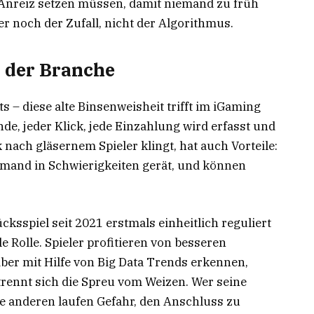
Anreiz setzen müssen, damit niemand zu früh
 noch der Zufall, nicht der Algorithmus.
d der Branche
s – diese alte Binsenweisheit trifft im iGaming
nde, jeder Klick, jede Einzahlung wird erfasst und
 nach gläsernem Spieler klingt, hat auch Vorteile:
emand in Schwierigkeiten gerät, und können
ksspiel seit 2021 erstmals einheitlich reguliert
le Rolle. Spieler profitieren von besseren
er mit Hilfe von Big Data Trends erkennen,
trennt sich die Spreu vom Weizen. Wer seine
alle anderen laufen Gefahr, den Anschluss zu