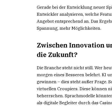
Gerade bei der Entwicklung neuer Spi
Entwickler analysieren, welche Featur
Angebot entsprechend an. Das Ergeb
Spannung, mehr Möglichkeiten.
Zwischen Innovation u
die Zukunft?
Die Branche steht nicht still. Wer he
morgen eines Besseren belehrt. KI u
gewinnen – dies steht außer Frage. S
virtuellen Croupiers. Diese können n
beherrschen. Sprachmodelle könnte
als digitale Begleiter durch das Casin