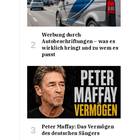
Werbung durch
Autobeschriftungen – was es
wirklich bringt und zu wem es
passt
Peter Maffay: Das Vermögen
des deutschen Sängers