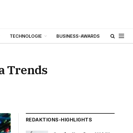
TECHNOLOGIE
BUSINESS-AWARDS
ta Trends
REDAKTIONS-HIGHLIGHTS