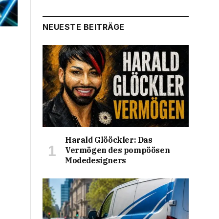
NEUESTE BEITRÄGE
Harald Glööckler: Das
Vermögen des pompöösen
Modedesigners