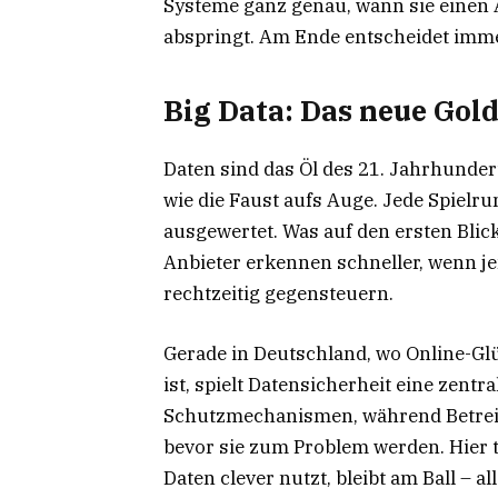
Systeme ganz genau, wann sie einen 
abspringt. Am Ende entscheidet immer
Big Data: Das neue Gol
Daten sind das Öl des 21. Jahrhundert
wie die Faust aufs Auge. Jede Spielru
ausgewertet. Was auf den ersten Blick
Anbieter erkennen schneller, wenn j
rechtzeitig gegensteuern.
Gerade in Deutschland, wo Online-Glüc
ist, spielt Datensicherheit eine zentra
Schutzmechanismen, während Betreib
bevor sie zum Problem werden. Hier 
Daten clever nutzt, bleibt am Ball – 