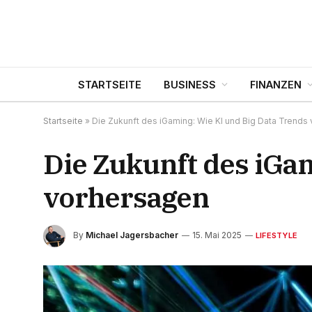
STARTSEITE
BUSINESS
FINANZEN
Startseite
»
Die Zukunft des iGaming: Wie KI und Big Data Trends
Die Zukunft des iGa
vorhersagen
By
Michael Jagersbacher
15. Mai 2025
LIFESTYLE