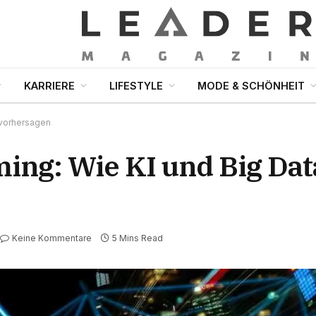
KARRIERE
LIFESTYLE
MODE & SCHÖNHEIT
 vorhersagen
ming: Wie KI und Big Da
Keine Kommentare
5 Mins Read