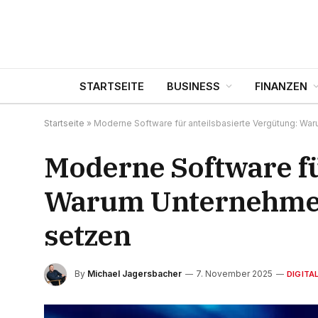
STARTSEITE
BUSINESS
FINANZEN
Startseite
»
Moderne Software für anteilsbasierte Vergütung: Wa
Moderne Software fü
Warum Unternehmen 
setzen
By
Michael Jagersbacher
7. November 2025
DIGITAL