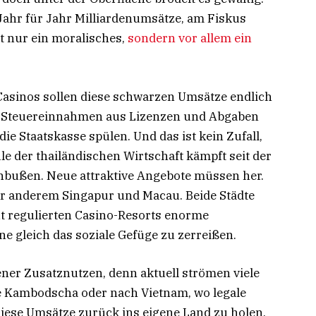
Jahr für Jahr Milliardenumsätze, am Fiskus
ht nur ein moralisches,
sondern vor allem ein
 Casinos sollen diese schwarzen Umsätze endlich
n. Steuereinnahmen aus Lizenzen und Abgaben
ie Staatskasse spülen. Und das ist kein Zufall,
e der thailändischen Wirtschaft kämpft seit der
nbußen. Neue attraktive Angebote müssen her.
ter anderem Singapur und Macau. Beide Städte
ut regulierten Casino-Resorts enorme
e gleich das soziale Gefüge zu zerreißen.
ner Zusatznutzen, denn aktuell strömen viele
te Kambodscha oder nach Vietnam, wo legale
 Diese Umsätze zurück ins eigene Land zu holen,