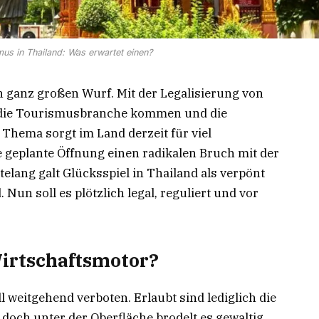
mus in Thailand: Was erwartet einen?
n ganz großen Wurf. Mit der Legalisierung von
in die Tourismusbranche kommen und die
 Thema sorgt im Land derzeit für viel
e geplante Öffnung einen radikalen Bruch mit der
telang galt Glücksspiel in Thailand als verpönt
Nun soll es plötzlich legal, reguliert und vor
Wirtschaftsmotor?
ll weitgehend verboten. Erlaubt sind lediglich die
 doch unter der Oberfläche brodelt es gewaltig.