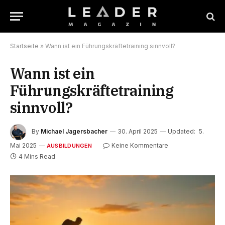
Startseite
»
Wann ist ein Führungskräftetraining sinnvoll?
Wann ist ein
Führungskräftetraining
sinnvoll?
By
Michael Jagersbacher
30. April 2025
Updated:
5.
Mai 2025
Keine Kommentare
AUSBILDUNGEN
4 Mins Read