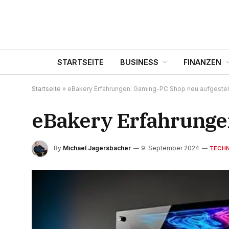
STARTSEITE
BUSINESS
FINANZEN
Startseite
»
eBakery Erfahrungen: Gaming-PC Shop neu aufgestel
eBakery Erfahrungen
By
Michael Jagersbacher
9. September 2024
TECH