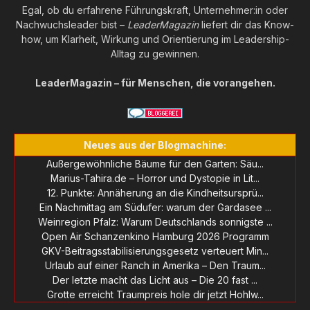
Egal, ob du erfahrene Führungskraft, Unternehmer:in oder
Nachwuchsleader bist –
LeaderMagazin
liefert dir das Know-
how, um Klarheit, Wirkung und Orientierung im Leadership-
Alltag zu gewinnen.
LeaderMagazin – für Menschen, die vorangehen.
Neues aus der Blogmachine:
Außergewöhnliche Bäume für den Garten: Säu...
Marius-Tahira.de – Horror und Dystopie in Lit...
12. Punkte: Annäherung an die Kindheitsursprü...
Ein Nachmittag am Südufer: warum der Gardasee ...
Weinregion Pfalz: Warum Deutschlands sonnigste ...
Open Air Schanzenkino Hamburg 2026 Programm
GKV-Beitragsstabilisierungsgesetz verteuert Min...
Urlaub auf einer Ranch in Amerika – Den Traum...
Der letzte macht das Licht aus – Die 20 fast ...
Grotte erreicht Traumpreis hole dir jetzt Hohlw...