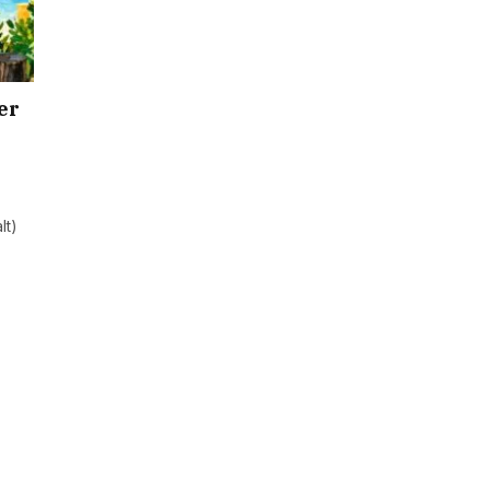
er
lt)