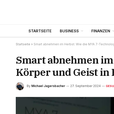
STARTSEITE
BUSINESS
FINANZEN
Startseite
»
Smart abnehmen im Herbst: Wie die MYA 7-Technologie
Smart abnehmen im 
Körper und Geist in 
By
Michael Jagersbacher
27. September 2024
GESU