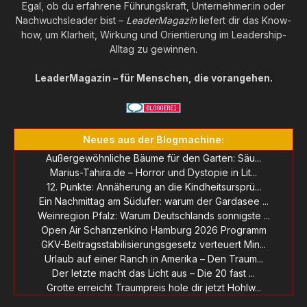
Egal, ob du erfahrene Führungskraft, Unternehmer:in oder
Nachwuchsleader bist –
LeaderMagazin
liefert dir das Know-
how, um Klarheit, Wirkung und Orientierung im Leadership-
Alltag zu gewinnen.
LeaderMagazin – für Menschen, die vorangehen.
Neues aus der Blogmachine:
Außergewöhnliche Bäume für den Garten: Säu...
Marius-Tahira.de – Horror und Dystopie in Lit...
12. Punkte: Annäherung an die Kindheitsursprü...
Ein Nachmittag am Südufer: warum der Gardasee ...
Weinregion Pfalz: Warum Deutschlands sonnigste ...
Open Air Schanzenkino Hamburg 2026 Programm
GKV-Beitragsstabilisierungsgesetz verteuert Min...
Urlaub auf einer Ranch in Amerika – Den Traum...
Der letzte macht das Licht aus – Die 20 fast ...
Grotte erreicht Traumpreis hole dir jetzt Hohlw...