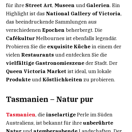
für ihre
Street Art
,
Museen
und
Galerien
. Ein
Highlight ist das
National Gallery of Victoria
,
das beeindruckende Sammlungen aus
verschiedenen
Epochen
beherbergt. Die
Cafékultur
Melbournes ist ebenfalls legendär.
Probieren Sie die
exquisite Küche
in einem der
vielen
Restaurants
und entdecken Sie die
vielfältige Gastronomieszene
der Stadt. Der
Queen Victoria Market
ist ideal, um lokale
Produkte
und
Köstlichkeiten
zu probieren.
Tasmanien – Natur pur
Tasmanien
, die
inselartige
Perle im Süden
Australiens, ist bekannt für ihre
unberührte
Natur
und
atemberaubende
Landschaften. Der