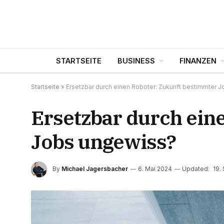
STARTSEITE
BUSINESS
FINANZEN
Startseite
»
Ersetzbar durch einen Roboter: Zukunft bestimmter 
Ersetzbar durch ein
Jobs ungewiss?
By
Michael Jagersbacher
6. Mai 2024
Updated:
19.