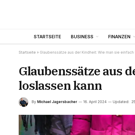
STARTSEITE
BUSINESS
FINANZEN
Startseite
»
Glaubenssätze aus der Kindheit: Wie man sie einfach
Glaubenssätze aus de
loslassen kann
By
Michael Jagersbacher
16. April 2024
Updated:
25