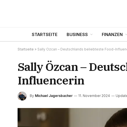
STARTSEITE
BUSINESS
FINANZEN
Startseite
»
Sally Özcan – Deutschlands beliebteste Food-Influen
Sally Özcan – Deutsc
Influencerin
By
Michael Jagersbacher
11. November 2024
Updat