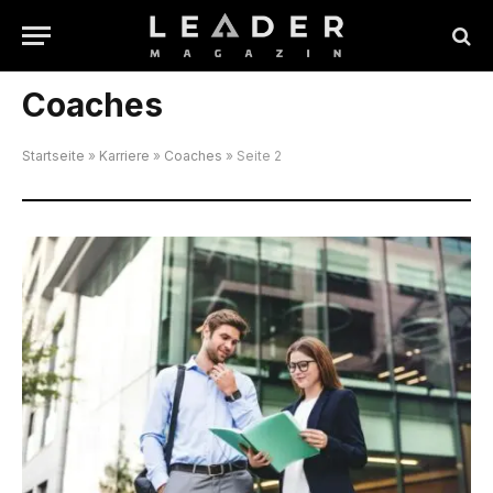
Coaches
Startseite
»
Karriere
»
Coaches
»
Seite 2