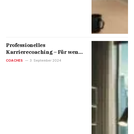
Professionelles
Karrierecoaching – Für wen
eignet es sich wirklich?
COACHES
3. September 2024