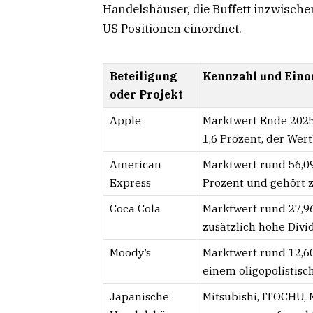
Handelshäuser, die Buffett inzwischen
US Positionen einordnet.
Beteiligung
Kennzahl und Ein
oder Projekt
Apple
Marktwert Ende 2025 
1,6 Prozent, der Wer
American
Marktwert rund 56,09 
Express
Prozent und gehört z
Coca Cola
Marktwert rund 27,96
zusätzlich hohe Divi
Moody’s
Marktwert rund 12,60 
einem oligopolistisc
Japanische
Mitsubishi, ITOCHU,