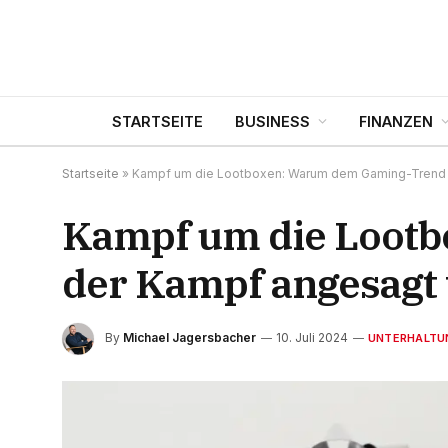
STARTSEITE
BUSINESS
FINANZEN
Startseite
»
Kampf um die Lootboxen: Warum dem Gaming-Trend 
Kampf um die Loot
der Kampf angesagt
By
Michael Jagersbacher
10. Juli 2024
UNTERHALTU